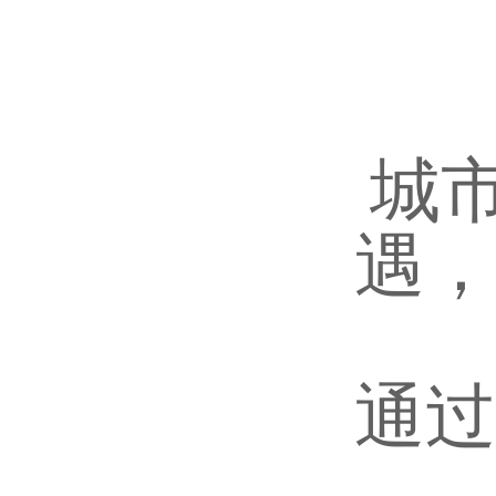
城
遇，
通过