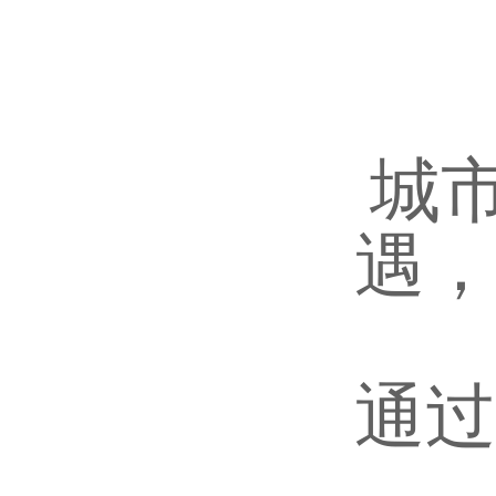
城
遇，
通过