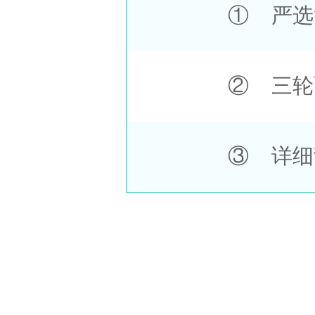
① 严选
② 三轮
③ 详细