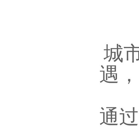
城
遇，
通过