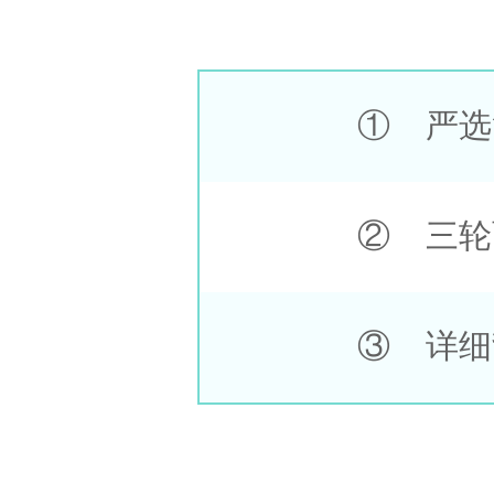
① 严选
② 三轮
③ 详细