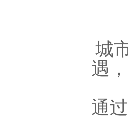
城
遇，
通过