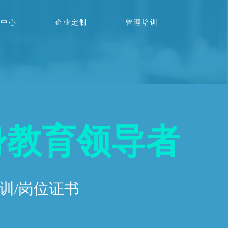
习中心
企业定制
管理培训
身教育领导者
训/岗位证书