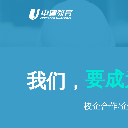
要成
我们，
校企合作/