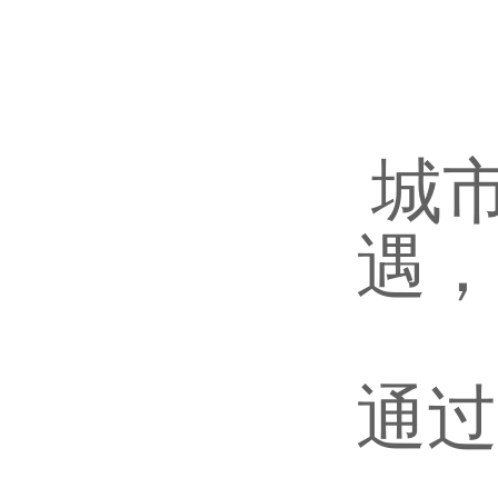
城
遇，
通过