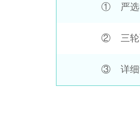
① 严选
② 三轮
③ 详细