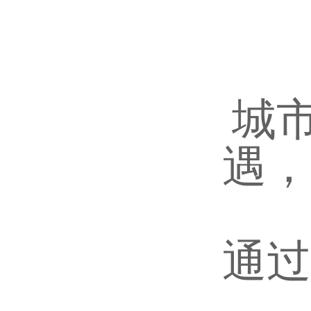
城
遇，
通过