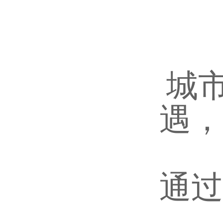
城
遇，
通过