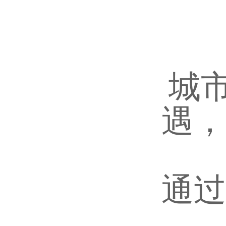
城
遇，
通过