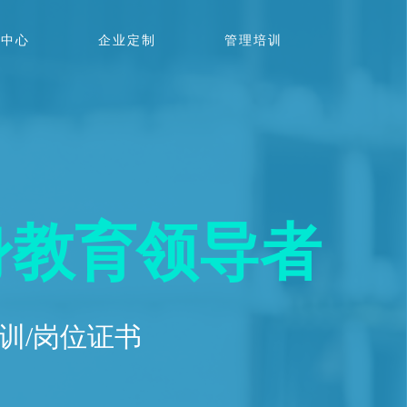
习中心
企业定制
管理培训
身教育领导者
训/岗位证书