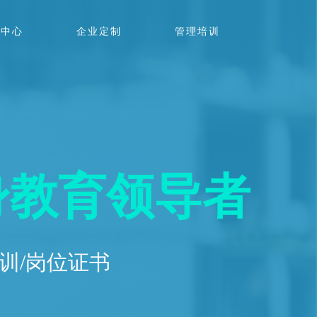
习中心
企业定制
管理培训
身教育领导者
训/岗位证书