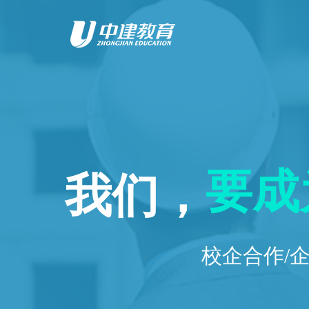
要成
我们，
校企合作/