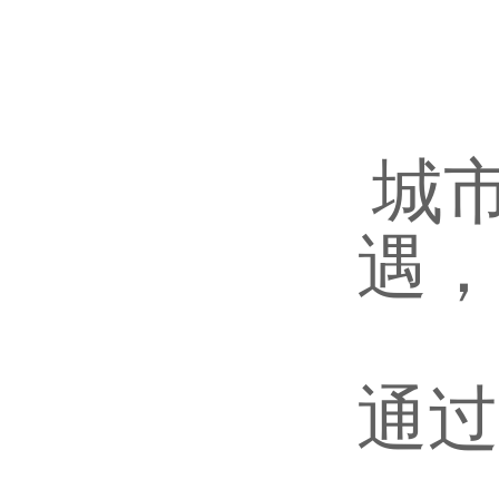
城
遇，
通过