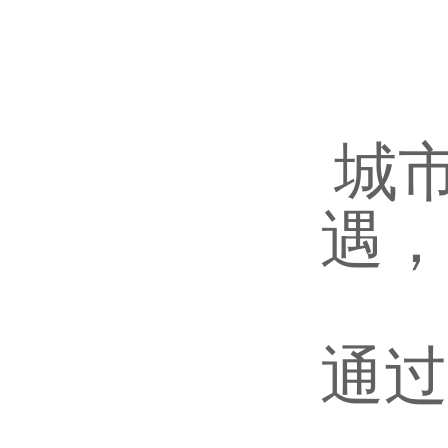
城
遇，
通过