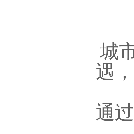
城
遇，
通过