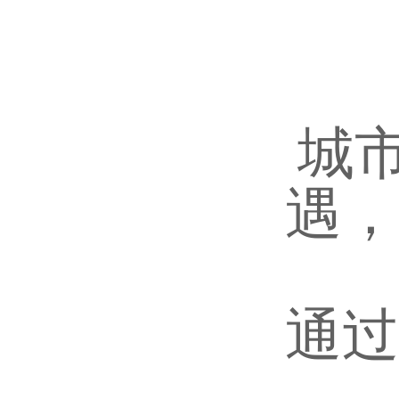
城
遇，
通过