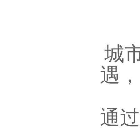
城
遇，
通过