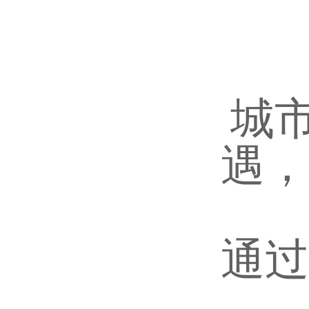
城
遇，
通过