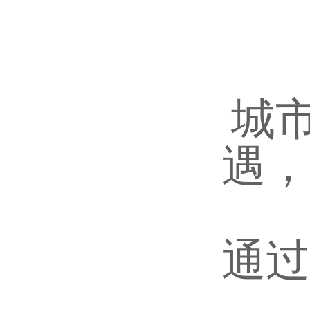
城
遇，
通过