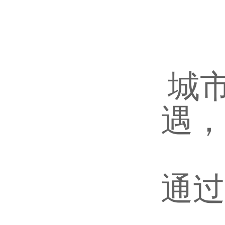
城
遇，
通过