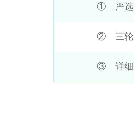
① 严选
② 三轮
③ 详细