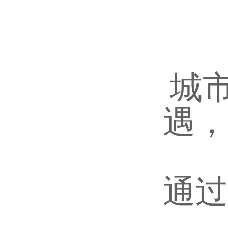
城
遇，
通过