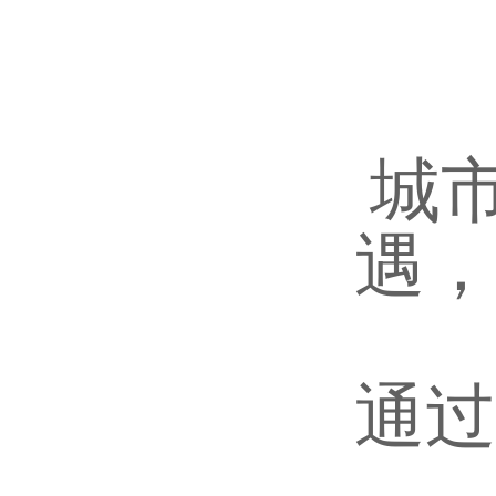
城
遇，
通过